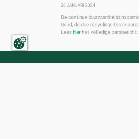
26 JANUARI 2024
De continue duurzaamheidsinspannin
Goud; de drie recyclingsites scoord
Lees
hier
het volledige persbericht.
The Concrete Sustainability Council