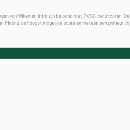
gen van Willemen Infra zijn beloond met 7 CSC-certificaten. De
en Platina, de hoogst mogelijke score en meteen een primeur voo
HOME
FAQ
CERTIFICATION
GRIEVANCE
PROCEDURE
BE A PART OF CSC
PRIVACYBELEID
OVER ONS
TERMS &
FR
CONDITIONS
NL
COOKIES
LOGIN