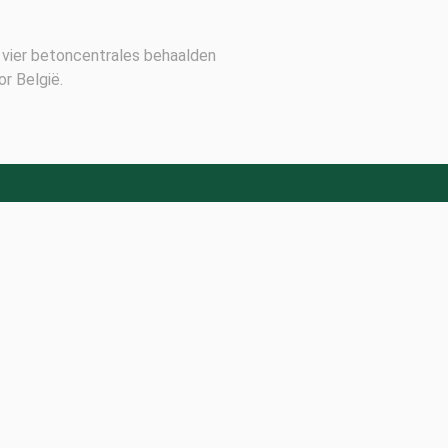
 vier betoncentrales behaalden
r België.
Follow us on social media
Follow Subscribe to our newsletter
Keep up with the latest news from Concrete
Sustainability Council