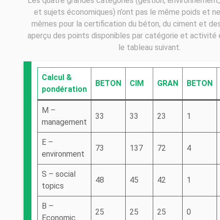
Les quatre grandes catégories (gestion, environnement,
et sujets économiques) n’ont pas le même poids et ne
mêmes pour la certification du béton, du ciment et des
aperçu des points disponibles par catégorie et activité
le tableau suivant.
Calcul &
BETON
CIM
GRAN
BETON
pondération
M –
33
33
23
1
management
E –
73
137
72
4
environment
S – social
48
45
42
1
topics
B –
25
25
25
0
Economic