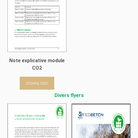
Note explicative module
CO2
DOWNLOAD
Divers flyers